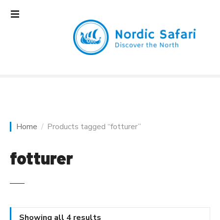
S
k
i
p
t
o
c
o
n
t
e
Home
Products tagged “fotturer”
n
t
fotturer
Showing all 4 results