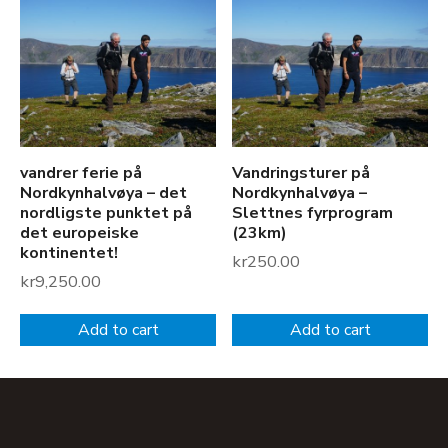
vandrer ferie på
Vandringsturer på
Nordkynhalvøya – det
Nordkynhalvøya –
nordligste punktet på
Slettnes fyrprogram
det europeiske
(23km)
kontinentet!
kr
250.00
kr
9,250.00
Add to cart
Add to cart