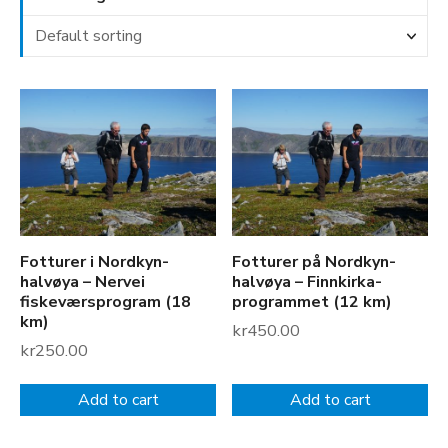
Fotturer i Nordkyn-
Fotturer på Nordkyn-
halvøya – Nervei
halvøya – Finnkirka-
fiskeværsprogram (18
programmet (12 km)
km)
kr
450.00
kr
250.00
Add to cart
Add to cart