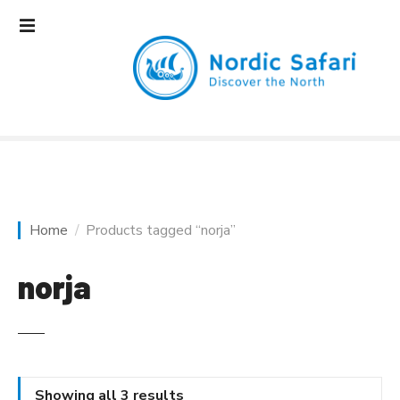
S
k
i
p
t
o
c
o
n
t
e
Home
Products tagged “norja”
n
t
norja
Showing all 3 results