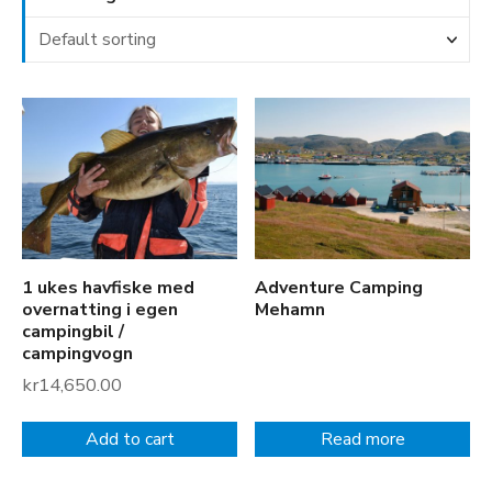
1 ukes havfiske med
Adventure Camping
overnatting i egen
Mehamn
campingbil /
campingvogn
kr
14,650.00
Add to cart
Read more