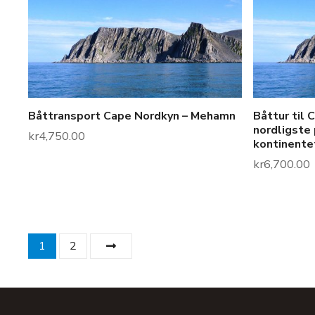
Båttransport Cape Nordkyn – Mehamn
Båttur til 
nordligste 
kr
4,750.00
kontinente
kr
6,700.00
1
2