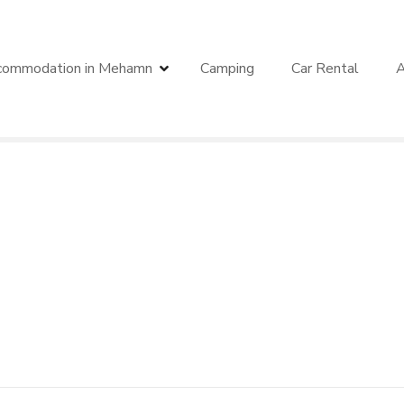
commodation in Mehamn
Camping
Car Rental
A