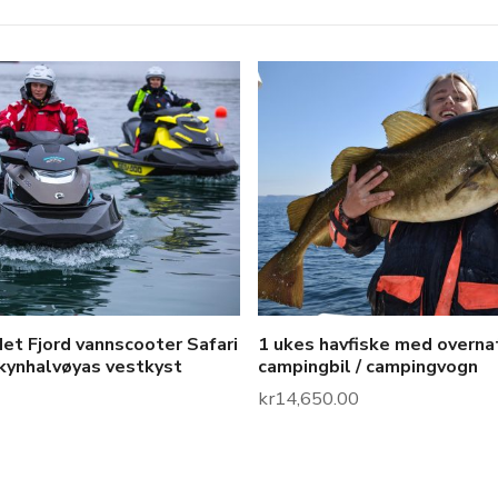
et Fjord vannscooter Safari
1 ukes havfiske med overnat
kynhalvøyas vestkyst
campingbil / campingvogn
kr
14,650.00