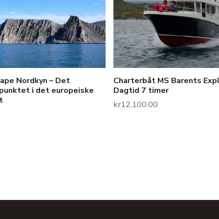
Cape Nordkyn – Det
Charterbåt MS Barents Exp
punktet i det europeiske
Dagtid 7 timer
t
kr
12,100.00