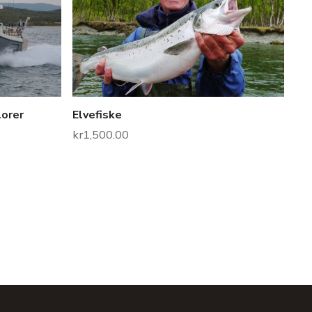
lorer
Elvefiske
kr
1,500.00