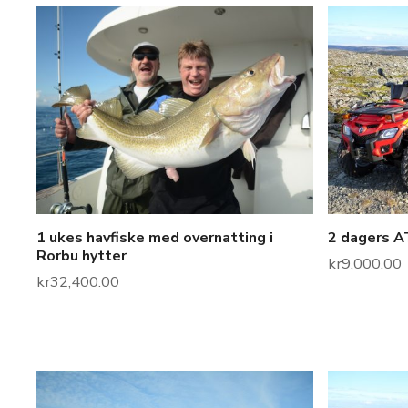
1 ukes havfiske med overnatting i
2 dagers AT
Rorbu hytter
kr
9,000.00
kr
32,400.00