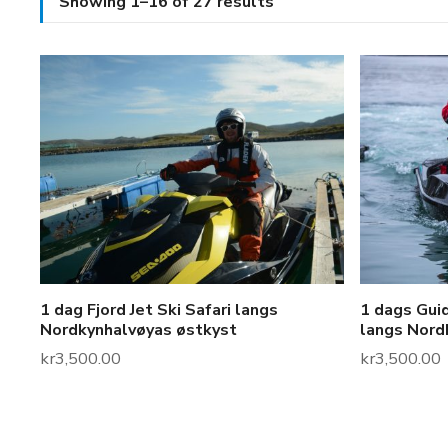
Showing 1–16 of 27 results
1 dag Fjord Jet Ski Safari langs
1 dags Guid
Nordkynhalvøyas østkyst
langs Nord
kr
3,500.00
kr
3,500.00