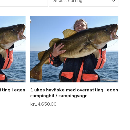
ting i egen
1 ukes havfiske med overnatting i egen
campingbil / campingvogn
kr
14,650.00