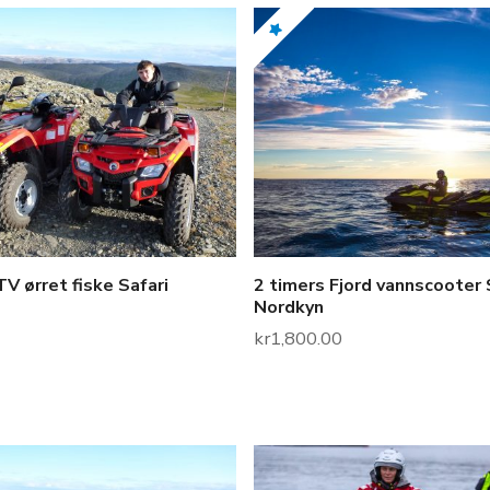
V ørret fiske Safari
2 timers Fjord vannscooter 
Nordkyn
kr
1,800.00