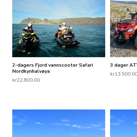
2-dagers Fjord vannscooter Safari
3 dager ATV
Nordkynhalvøya
kr
13,500.0
kr
22,800.00