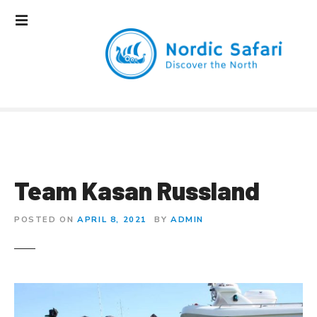
S
k
i
p
t
o
c
o
n
t
e
Team Kasan Russland
n
t
POSTED ON
APRIL 8, 2021
BY
ADMIN