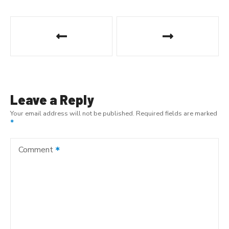
P
o
s
t
Leave a Reply
n
Your email address will not be published.
Required fields are marked
a
v
Comment
i
g
a